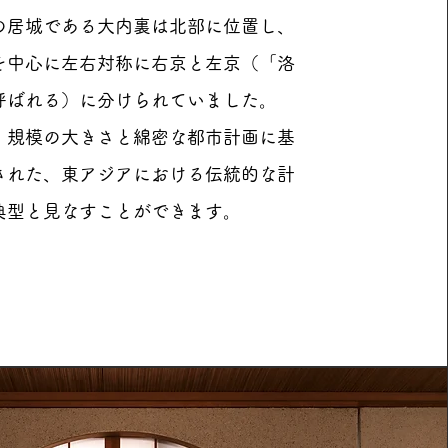
の居城である大内裏は北部に位置し、
を中心に左右対称に右京と左京（「洛
呼ばれる）に分けられていました。
、規模の大きさと綿密な都市計画に基
された、東アジアにおける伝統的な計
典型と見なすことができます。