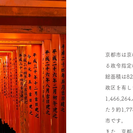
京都市は京
る政令指定
総面積は82
政区を有し
1,466,
たり約1,
市です。
また、京都