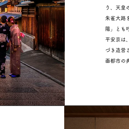
り、天皇
朱雀大路
陽」とも
平安京は
づき造営
画都市の