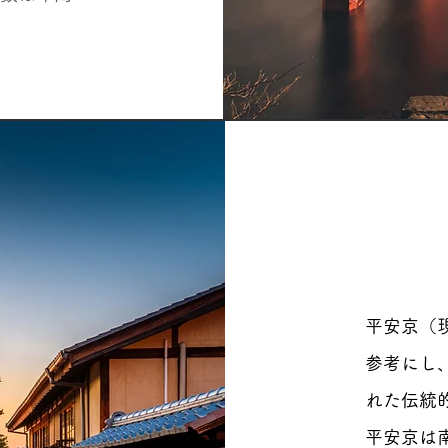
平安京（
参考にし
れた伝統
平安京は南