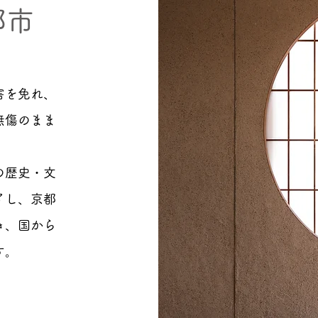
都市
害を免れ、
無傷のまま
の歴史・文
了し、京都
き、国から
す。