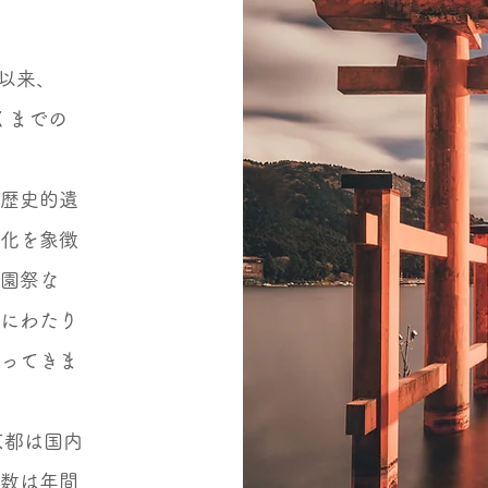
て以来、
くまでの
は歴史的遺
文化を象徴
祇園祭な
上にわたり
くってきま
京都は国内
の数は年間