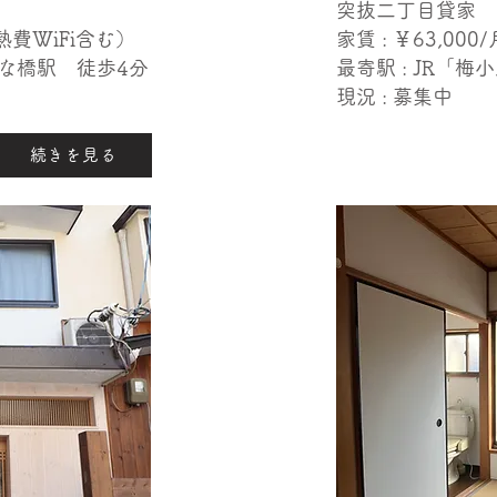
突抜二丁目貸家
光熱費WiFi含む）
家賃 : ￥63,000​/
いな橋駅 徒歩4分
​最寄駅 : JR「
現況 : 募集中
続きを見る