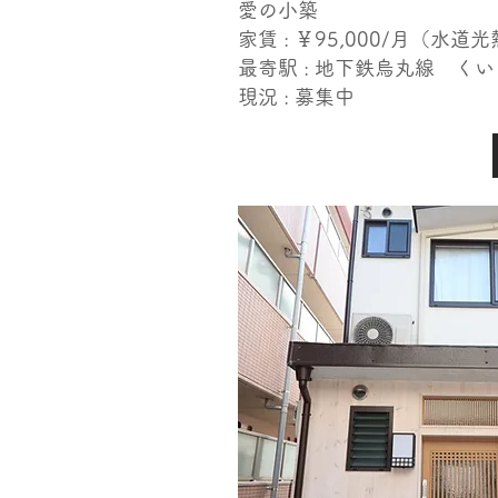
愛の小築
家賃 : ￥95,000​/月（水道
​最寄駅 : 地下鉄烏丸線 く
現況 : 募集中