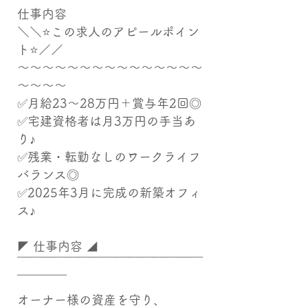
仕事内容
＼＼⭐この求人のアピールポイン
ト⭐／／
～～～～～～～～～～～～～～～
～～～～
✅月給23～28万円＋賞与年2回◎
✅宅建資格者は月3万円の手当あ
り♪
✅残業・転勤なしのワークライフ
バランス◎
✅2025年3月に完成の新築オフィ
ス♪
◤ 仕事内容 ◢
￣￣￣￣￣￣￣￣￣￣￣￣￣￣￣
￣￣￣￣
オーナー様の資産を守り、