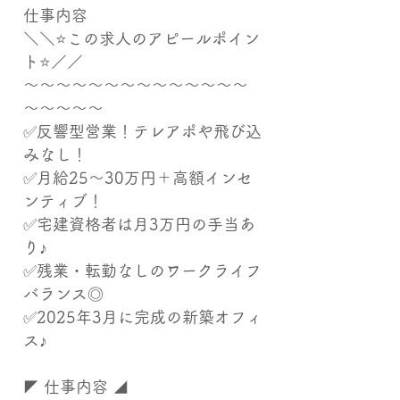
仕事内容
＼＼⭐この求人のアピールポイン
ト⭐／／
～～～～～～～～～～～～～～
～～～～～
✅反響型営業！テレアポや飛び込
みなし！
✅月給25～30万円＋高額インセ
ンティブ！
✅宅建資格者は月3万円の手当あ
り♪
✅残業・転勤なしのワークライフ
バランス◎
✅2025年3月に完成の新築オフィ
ス♪
◤ 仕事内容 ◢