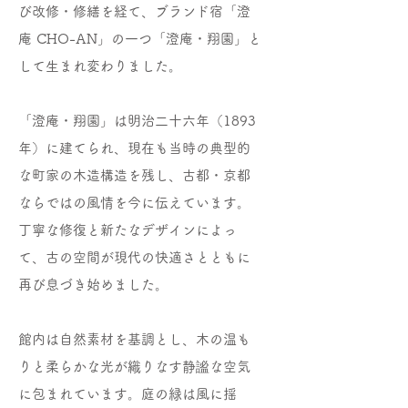
び改修・修繕を経て、ブランド宿「澄
庵 CHO-AN」の一つ「澄庵・翔園」と
して生まれ変わりました。
「澄庵・翔園」は明治二十六年（1893
年）に建てられ、現在も当時の典型的
な町家の木造構造を残し、古都・京都
ならではの風情を今に伝えています。
丁寧な修復と新たなデザインによっ
て、古の空間が現代の快適さとともに
再び息づき始めました。
館内は自然素材を基調とし、木の温も
りと柔らかな光が織りなす静謐な空気
に包まれています。庭の緑は風に揺