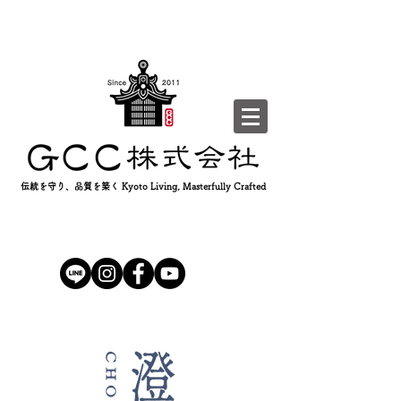
伝統を守り、品質を築く Kyoto Living, Masterfully Crafted