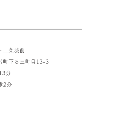
ト二条城前
町下る三町目13-3
13分
歩2分