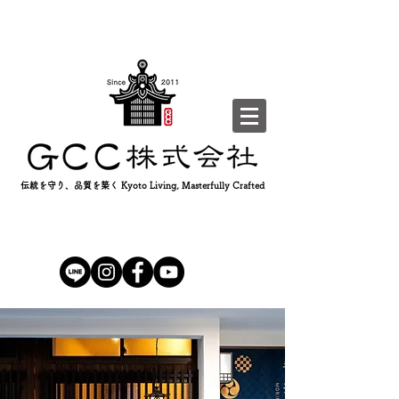
伝統を守り、品質を築く Kyoto Living, Masterfully Crafted