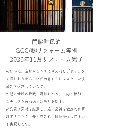
門脇町民泊
GCC(㈱リフォーム実例
2023年11月リフォーム完了
私たちは、京都らしさを取り入れたデザインを
大切にしながら、現代の暮らしにふさわしい快
適さを追求しています。
外観は地域の景観に調和しつつ、室内は機能性
と美しさを兼ね備えた設計を採用。
高品質な素材を厳選し、施工品質を徹底的に管
理することで、長く愛され、価値を保つ住まい
を実現します。