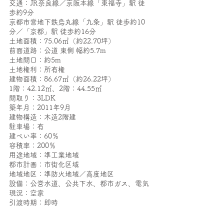
交通：JR奈良線／京阪本線「東福寺」駅 徒
歩約9分
京都市営地下鉄烏丸線「九条」駅 徒歩約10
分／「京都」駅 徒歩約16分
土地面積：75.06㎡（約22.70坪）
前面道路：公道 東側 幅約5.7m
土地間口：約5m
土地権利：所有権
建物面積：86.67㎡（約26.22坪）
1階：42.12㎡、2階：44.55㎡
間取り：3LDK
築年月：2011年9月
建物構造：木造2階建
駐車場：有
建ぺい率：60％
容積率：200％
用途地域：準工業地域
都市計画：市街化区域
地域地区：準防火地域／高度地区
設備：公営水道、公共下水、都市ガス、電気
現況：空家
引渡時期：即時