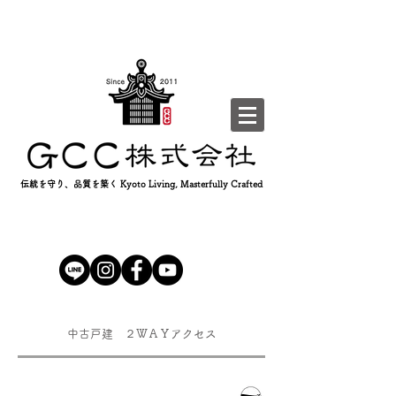
伝統を守り、品質を築く Kyoto Living, Masterfully Crafted
中古戸建 ２ＷＡＹアクセス