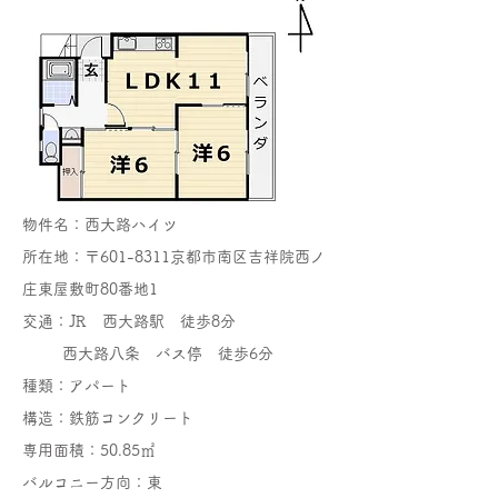
物件名：西大路ハイツ
所在地：〒601-8311
京都市南区吉祥院西ノ
庄東屋敷町80番地1
交通：JR 西大路駅 徒歩8分
西大路八条 バス停 徒歩6分
種類：アパート
構造：鉄筋コンクリート
専用面積：50.85㎡
バルコニー方向：東