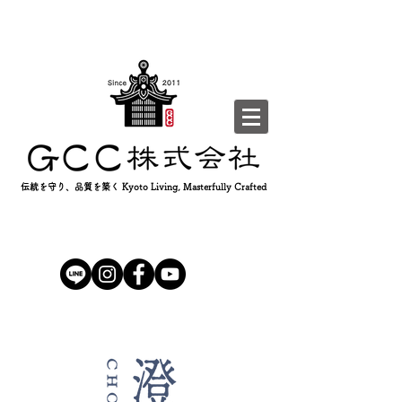
伝統を守り、品質を築く Kyoto Living, Masterfully Crafted