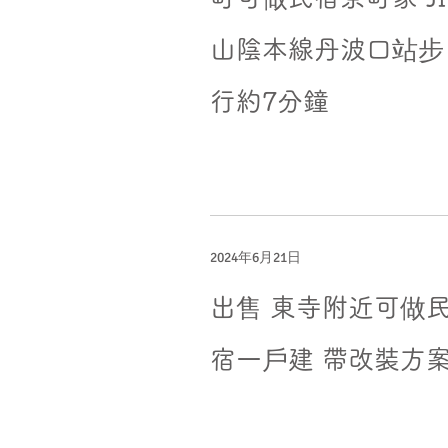
山陰本線丹波口站步
行約7分鐘
2024年6月21日
出售 東寺附近可做
宿一戶建 帶改裝方