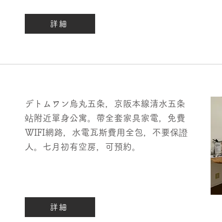
詳細
デトムワン烏丸五条，京阪本線清水五条
站附近單身公寓。帶全套家具家電，免費
WIFI網路，水電瓦斯費用全包，不要保證
人。七月初有空房，可預約。
詳細